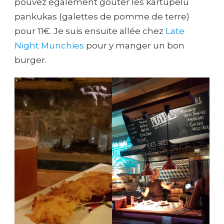
pouvez également goûter les kartupelu
pankukas (galettes de pomme de terre)
pour 11€. Je suis ensuite allée chez
Late
Night Munchies
pour y manger un bon
burger.