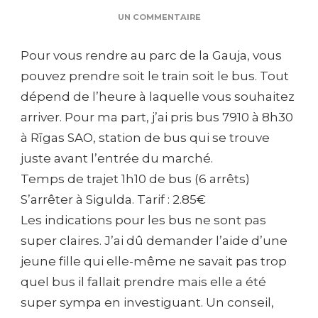
SUR
UN COMMENTAIRE
JOUR
3
Pour vous rendre au parc de la Gauja, vous
–
LE
pouvez prendre soit le train soit le bus. Tout
PARC
dépend de l’heure à laquelle vous souhaitez
NATIONAL
DE
arriver. Pour ma part, j’ai pris bus 7910 à 8h30
LA
à Rīgas SAO, station de bus qui se trouve
GAUJA
juste avant l’entrée du marché.
Temps de trajet 1h10 de bus (6 arrêts)
S’arrêter à Sigulda. Tarif : 2.85€
Les indications pour les bus ne sont pas
super claires. J’ai dû demander l’aide d’une
jeune fille qui elle-même ne savait pas trop
quel bus il fallait prendre mais elle a été
super sympa en investiguant. Un conseil,