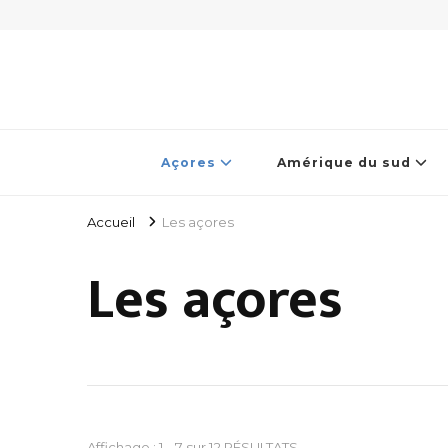
Açores
Amérique du sud
Accueil
Les açores
Les açores
Affichage : 1 - 7 sur 12 RÉSULTATS