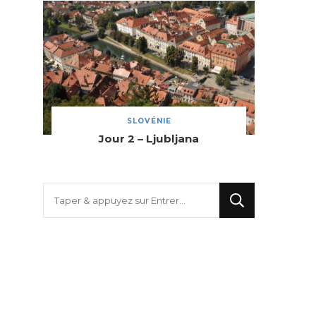
SLOVÉNIE
Jour 2 – Ljubljana
Vous
recherchiez
quelque
chose
?