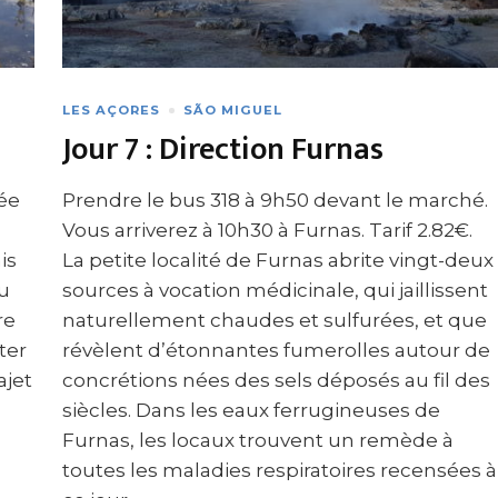
LES AÇORES
SÃO MIGUEL
Jour 7 : Direction Furnas
rée
Prendre le bus 318 à 9h50 devant le marché.
Vous arriverez à 10h30 à Furnas. Tarif 2.82€.
is
La petite localité de Furnas abrite vingt-deux
au
sources à vocation médicinale, qui jaillissent
re
naturellement chaudes et sulfurées, et que
ter
révèlent d’étonnantes fumerolles autour de
ajet
concrétions nées des sels déposés au fil des
siècles. Dans les eaux ferrugineuses de
Furnas, les locaux trouvent un remède à
toutes les maladies respiratoires recensées à