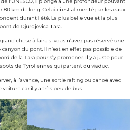
 de l’UNESCO, il plonge à une profondeur pouvant
r 80 km de long. Celui-ci est alimenté par les eaux
dent durant l’été. La plus belle vue et la plus
pont de Djurdjevica Tara.
 a grand chose à faire si vous n’avez pas réservé une
e canyon du pont. Il n’est en effet pas possible de
d de la Tara pour s’y promener. Il y a juste pour
spots de Tyroliennes qui partent du viaduc.
rver, à l’avance, une sortie rafting ou canoë avec
 voiture car il y a très peu de bus.