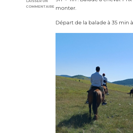
LAISSER UN
COMMENTAIRE
monter.
SUR
JOUR
Départ de la balade à 35 min à
8
:
ŽABLJAK
/
CANYON
DE
LA
TARA