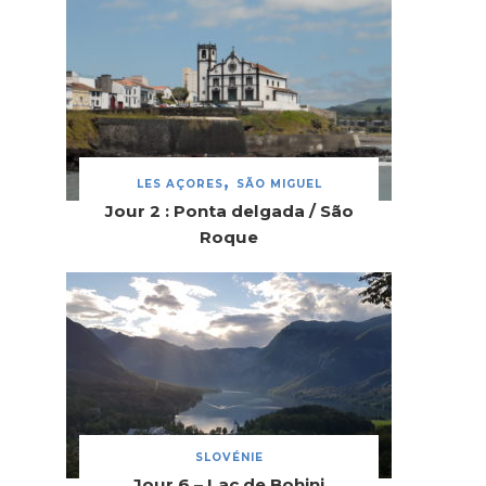
LES AÇORES
SÃO MIGUEL
Jour 2 : Ponta delgada / São
Roque
SLOVÉNIE
Jour 6 – Lac de Bohinj