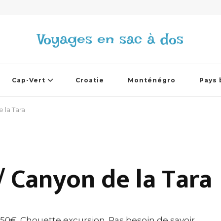
Voyages en sac à dos
Cap-Vert
Croatie
Monténégro
Pays 
e la Tara
 / Canyon de la Tara
ix 50€. Chouette excursion. Pas besoin de savoir