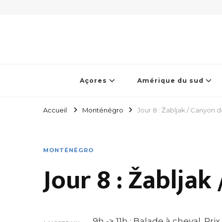
Açores
Amérique du sud
Accueil
Monténégro
Jour 8 : Žabljak / Canyon d
MONTÉNÉGRO
Jour 8 : Žabljak
9h -> 11h : Balade à cheval. Pr