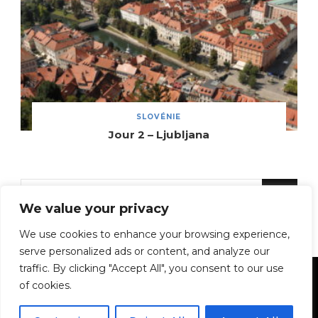
SLOVÉNIE
Jour 2 – Ljubljana
Vous
We value your privacy
recherchiez
quelque
We use cookies to enhance your browsing experience,
chose
serve personalized ads or content, and analyze our
traffic. By clicking "Accept All", you consent to our use
?
© Copyright 2026
Voyages en sac à dos
. Tous droits
of cookies.
réservés.
Vilva | Développé par
Blossom Themes
.
Propulsé par
WordPress